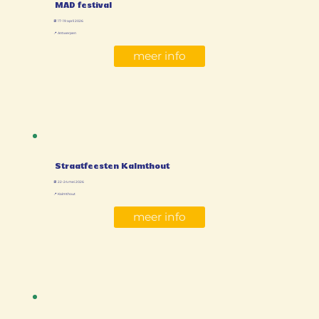
MAD festival
📆 17-19 april 2026
📍 Antwerpen
meer info
Straatfeesten Kalmthout
📆 22-24 mei 2026
📍 Kalmthout
meer info